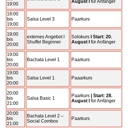
August I
für Anfänger
19:00
18:00
bis
Salsa Level 3
Paarkurs
19:00
19:00
externes Angebot I
Solokurs
I Start: 20.
bis
Shuffel Beginner
August I
für Anfänger
20:00
19:00
bis
Bachata Level 1
Paarkurs
20:00
19:00
bis
Salsa Level 1
Paaarkurs
20:00
20:00
Paarkurs
| Start: 28.
bis
Salsa Basic 1
August I
für Anfänger
21:00
20:00
Bachata Level 2 –
bis
Paarkurs
Social Combos
21:00