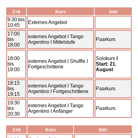
Zeit
Kurs
Info
9:30 bis
Externes Angebot
10:45
17:00
externes Angebot I Tango
bis
Paarkurs
Argentino I Mittelstufe
18:00
18:00
Solokurs
I
externes Angebot I Shuffle I
bis
Start: 21.
Fortgeschrittene
19:00
August
18:15
externes Angebot I Tango
bis
Paarkurs
Argentino I Fortgeschrittene
19:15
19:30
externes Angebot I Tango
bis
Paarkurs
Argentino I Anfänger
20:30
Zeit
Kurs
Info