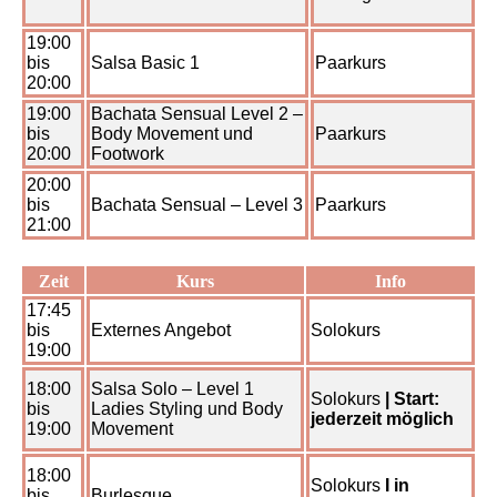
19:00
bis
Salsa Basic 1
Paarkurs
20:00
19:00
Bachata Sensual Level 2 –
bis
Body Movement und
Paarkurs
20:00
Footwork
20:00
bis
Bachata Sensual – Level 3
Paarkurs
21:00
Zeit
Kurs
Info
17:45
bis
Externes Angebot
Solokurs
19:00
18:00
Salsa Solo – Level 1
Solokurs
| Start:
bis
Ladies Styling und Body
jederzeit möglich
19:00
Movement
18:00
Solokurs
I in
bis
Burlesque