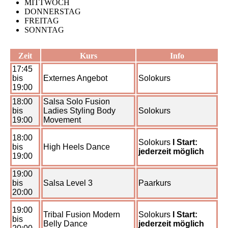
MITTWOCH
DONNERSTAG
FREITAG
SONNTAG
Zeit
Kurs
Info
17:45
bis
Externes Angebot
Solokurs
19:00
18:00
Salsa Solo Fusion
bis
Ladies Styling Body
Solokurs
19:00
Movement
18:00
Solokurs
I Start:
bis
High Heels Dance
jederzeit möglich
19:00
19:00
bis
Salsa Level 3
Paarkurs
20:00
19:00
Tribal Fusion Modern
Solokurs
I Start:
bis
Belly Dance
jederzeit möglich