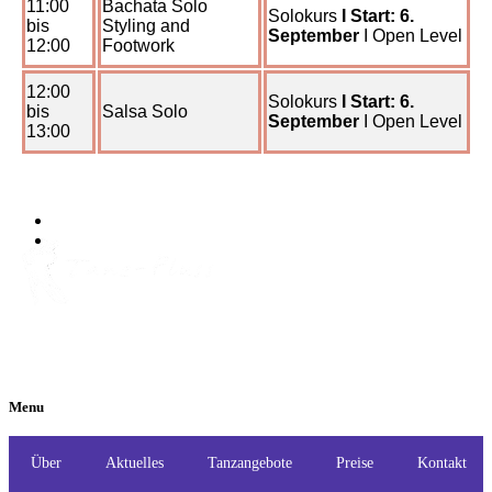
11:00
Bachata Solo
Solokurs
I Start: 6.
bis
Styling and
September
I Open Level
12:00
Footwork
12:00
Solokurs
I Start: 6.
bis
Salsa Solo
September
I Open Level
13:00
Menu
Über
Aktuelles
Tanzangebote
Preise
Kontakt