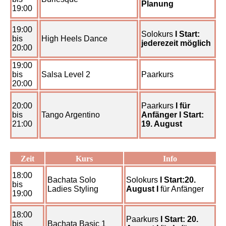
Planung
19:00
19:00
Solokurs
I Start:
bis
High Heels Dance
jederezeit möglich
20:00
19:00
bis
Salsa Level 2
Paarkurs
20:00
20:00
Paarkurs
I für
bis
Tango Argentino
Anfänger I Start:
21:00
19. August
Zeit
Kurs
Info
18:00
Bachata Solo
Solokurs
I Start:20.
bis
Ladies Styling
August I
für Anfänger
19:00
18:00
Paarkurs
I Start: 20.
bis
Bachata Basic 1