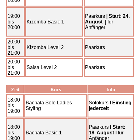
20:00
19:00
Paarkurs
| Start: 24.
bis
Kizomba Basic 1
August |
für
20:00
Anfänger
20:00
bis
Kizomba Level 2
Paarkurs
21:00
20:00
bis
Salsa Level 2
Paarkurs
21:00
Zeit
Kurs
Info
18:00
Bachata Solo Ladies
Solokurs
I Einstieg
bis
Styling
jederzeit
19:00
18:00
Paarkurs
I
Start:
bis
Bachata Basic 1
18. August I
für
19:00
Anfänger