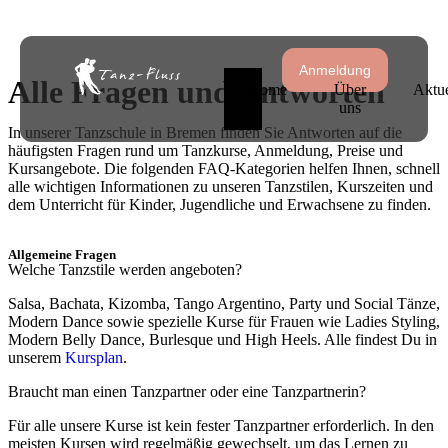
Anmeldung
Alle Fragen und Antworten
Home
Über
Aktue
uns
In unserer Tanzschule in Bremen finden Sie Antworten auf die
häufigsten Fragen rund um Tanzkurse, Anmeldung, Preise und
Kursangebote. Die folgenden FAQ-Kategorien helfen Ihnen, schnell
alle wichtigen Informationen zu unseren Tanzstilen, Kurszeiten und
dem Unterricht für Kinder, Jugendliche und Erwachsene zu finden.
Allgemeine Fragen
Welche Tanzstile werden angeboten?
Salsa, Bachata, Kizomba, Tango Argentino, Party und Social Tänze,
Modern Dance sowie spezielle Kurse für Frauen wie Ladies Styling,
Modern Belly Dance, Burlesque und High Heels. Alle findest Du in
unserem
Kursplan
.
Braucht man einen Tanzpartner oder eine Tanzpartnerin?
Für alle unsere Kurse ist kein fester Tanzpartner erforderlich. In den
meisten Kursen wird regelmäßig gewechselt, um das Lernen zu