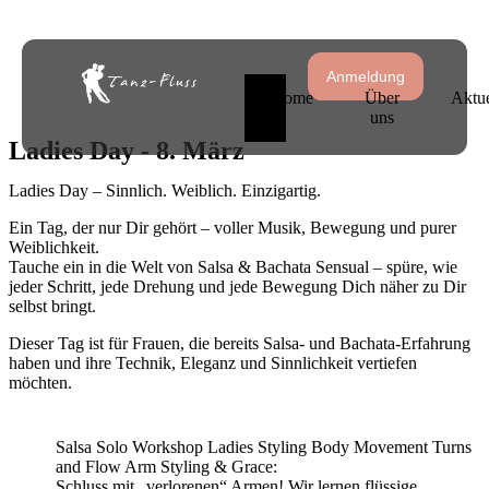
Anmeldung
Home
Über
Aktue
uns
Ladies Day - 8. März
Ladies Day – Sinnlich. Weiblich. Einzigartig.
Ein Tag, der nur Dir gehört – voller Musik, Bewegung und purer
Weiblichkeit.
Tauche ein in die Welt von Salsa & Bachata Sensual – spüre, wie
jeder Schritt, jede Drehung und jede Bewegung Dich näher zu Dir
selbst bringt.
Dieser Tag ist für Frauen, die bereits Salsa- und Bachata-Erfahrung
haben und ihre Technik, Eleganz und Sinnlichkeit vertiefen
möchten.
Salsa Solo Workshop Ladies Styling Body Movement Turns
and Flow Arm Styling & Grace:
Schluss mit „verlorenen“ Armen! Wir lernen flüssige,